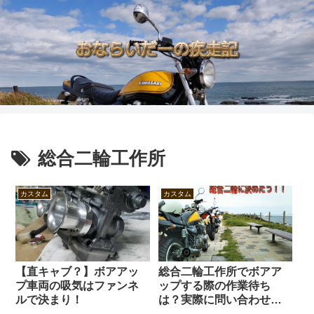
総合二輪工作所
カスタム
カスタム
【直キャブ？】ボアアッ
総合二輪工作所でボアア
プ車両の吸気はファンネ
ップする際の作業待ち
ルで決まり！
は？実際に問い合わせて
みた